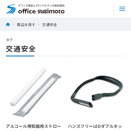
株式会社オフィススギモト
Skip
ホーム
商品を探す
交通安全
to
商品を探す
content
タグ
交通安全
サービス
特集
実績
トピックス
会社情報
アルコール検知器用ストロー
ハンズフリーLEDダブルネッ