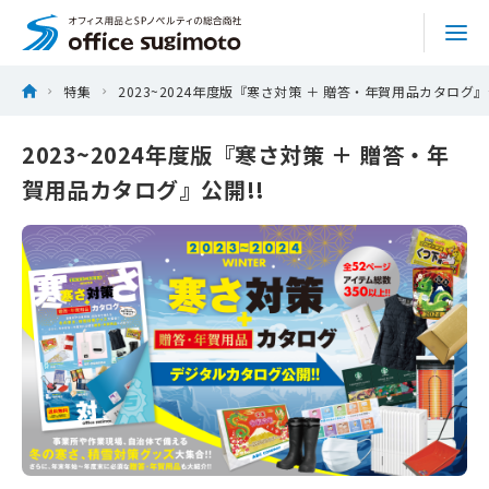
株式会社オフィススギモト
Skip
ホーム
特集
2023~2024年度版『寒さ対策 ＋ 贈答・年賀用品カタログ』
to
商品を探す
content
2023~2024年度版『寒さ対策 ＋ 贈答・年
賀用品カタログ』公開!!
サービス
特集
実績
トピックス
会社情報