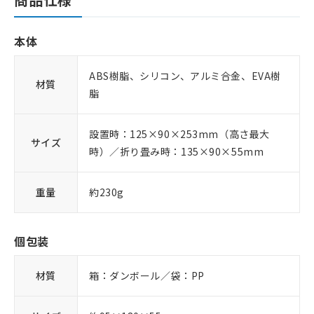
本体
ABS樹脂、シリコン、アルミ合金、EVA樹
材質
脂
設置時：125×90×253mm（高さ最大
サイズ
時）／折り畳み時：135×90×55mm
重量
約230g
個包装
材質
箱：ダンボール／袋：PP