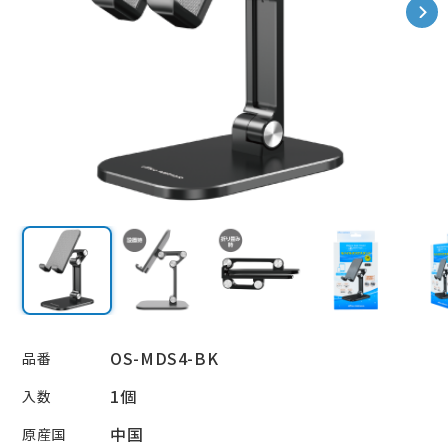
24時間365日受付中！
お問い合わせ
OS-MDS4-BK
品番
1個
入数
中国
原産国