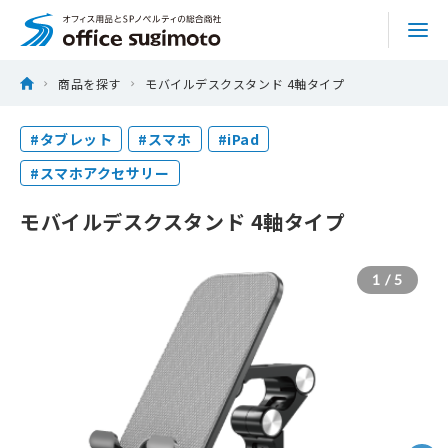
株式会社オフィススギモト
Skip
ホーム
商品を探す
モバイルデスクスタンド 4軸タイプ
to
商品を探す
content
#タブレット
#スマホ
#iPad
#スマホアクセサリー
サービス
モバイルデスクスタンド 4軸タイプ
特集
1
/
5
実績
トピックス
会社情報