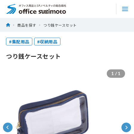
株式会社オフィススギモト
Skip
ホーム
商品を探す
つり銭ケースセット
to
商品を探す
content
#集配用品
#収納用品
サービス
つり銭ケースセット
特集
1
/
1
実績
トピックス
会社情報