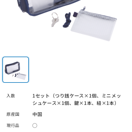
24時間365日受付中！
お問い合わせ
1セット（つり銭ケース×1個、ミニメッ
入数
シュケース×1個、鍵×1本、紐×1本）
中国
原産国
◯
現行品