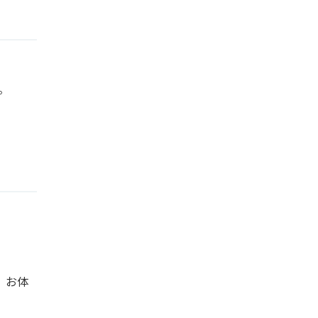
。
、お体