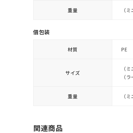
重量
（ミ
個包装
材質
PE
（ミ
サイズ
（ラー
重量
（ミ
関連商品