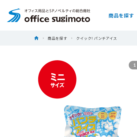
株式会社オフィススギモト
商品を探す
Skip
ホーム
商品を探す
クイック! パンチアイス
to
content
1