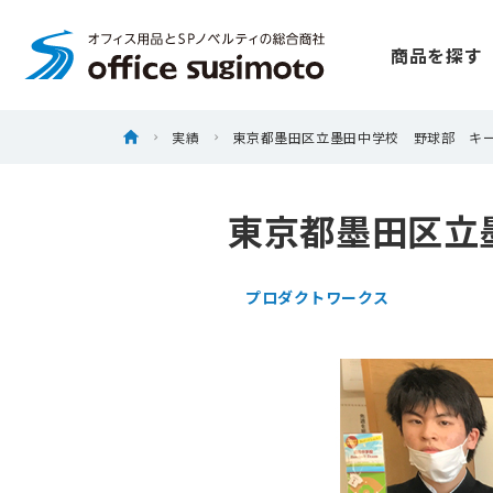
株式会社オフィススギモト
商品を探す
Skip
ホーム
実績
東京都墨田区立墨田中学校 野球部 キ
to
content
東京都墨田区立
プロダクトワークス