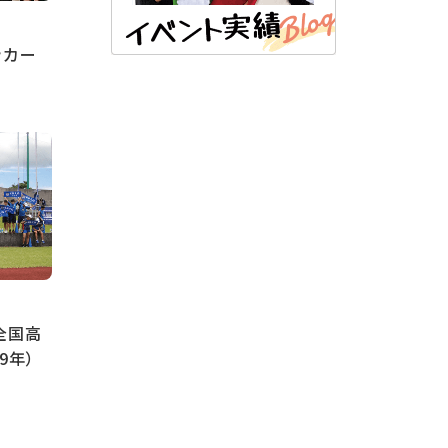
ッカー
全国高
9年）