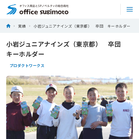
株式会社オフィススギモト
Skip
ホーム
実績
小岩ジュニアナインズ（東京都） 卒団 キーホルダー
to
商品を探す
content
小岩ジュニアナインズ（東京都） 卒団
キーホルダー
サービス
プロダクトワークス
特集
実績
トピックス
会社情報