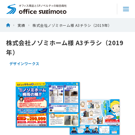
株式会社オフィススギモト
Skip
ホーム
実績
株式会社ノゾミホーム様 A3チラシ（2019年）
to
商品を探す
content
株式会社ノゾミホーム様 A3チラシ（2019
年）
サービス
デザインワークス
特集
実績
トピックス
会社情報